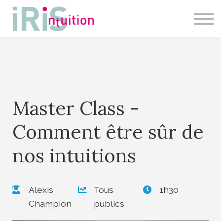
Master Class
Présentiel
SE CONNECTER
Master Class -
Comment être sûr de
nos intuitions
Alexis
Tous
1h30
Champion
publics