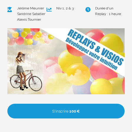
Jérôme Meunier
Niv 1, 2 & 3
Durée d'un
Sandrine Sabatier
Replay : 1 heure
Alexis Tournier
S'inscrire
100 €